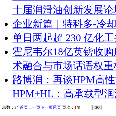
十届润滑油创新发展论
企业新篇｜特科多-冷
单日两起超 230 亿
霍尼韦尔18亿英镑收
术融合与市场话语权重
路博润：再谈HPM高
HPM+HL：高承载型
总数：
74
首页
上一页
下一页
尾页
页次：
1
/8