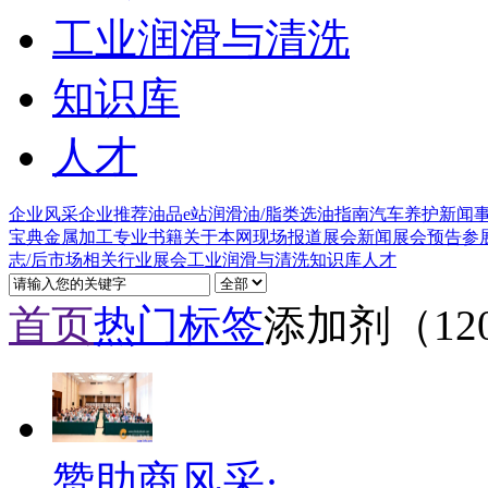
工业润滑与清洗
知识库
人才
企业风采
企业推荐
油品e站
润滑油/脂类
选油指南
汽车养护
新闻
宝典
金属加工
专业书籍
关于本网
现场报道
展会新闻
展会预告
参
志/后市场
相关行业
展会
工业润滑与清洗
知识库
人才
首页
热门标签
添加剂（12
赞助商风采·