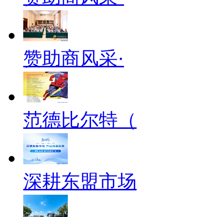
赞助商风采·
范德比尔特（
深耕东盟市场