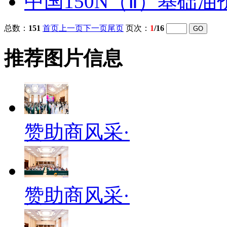
中国150N（Ⅱ）基础
总数：
151
首页
上一页
下一页
尾页
页次：
1
/16
推荐图片信息
赞助商风采·
赞助商风采·