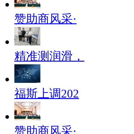
赞助商风采·
精准测润滑，
福斯上调202
赞助商风采·