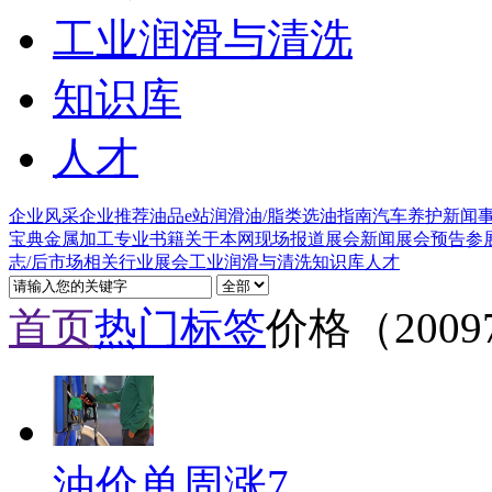
工业润滑与清洗
知识库
人才
企业风采
企业推荐
油品e站
润滑油/脂类
选油指南
汽车养护
新闻
宝典
金属加工
专业书籍
关于本网
现场报道
展会新闻
展会预告
参
志/后市场
相关行业
展会
工业润滑与清洗
知识库
人才
首页
热门标签
价格（2009
油价单周涨7