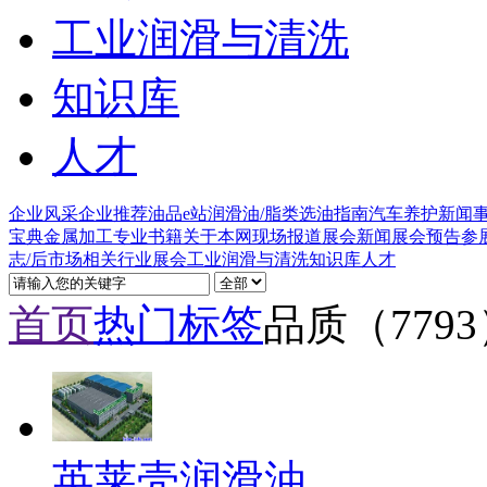
工业润滑与清洗
知识库
人才
企业风采
企业推荐
油品e站
润滑油/脂类
选油指南
汽车养护
新闻
宝典
金属加工
专业书籍
关于本网
现场报道
展会新闻
展会预告
参
志/后市场
相关行业
展会
工业润滑与清洗
知识库
人才
首页
热门标签
品质（779
英莱壳润滑油