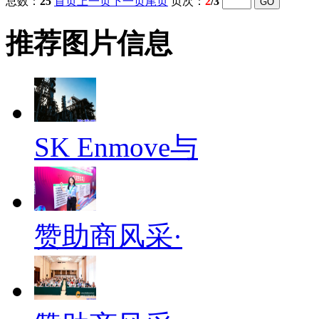
总数：
25
首页
上一页
下一页
尾页
页次：
2
/3
推荐图片信息
SK Enmove与
赞助商风采·