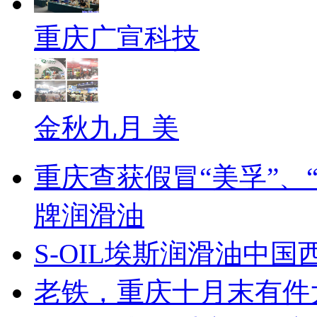
重庆广宣科技
金秋九月 美
重庆查获假冒“美孚”、“
牌润滑油
S-OIL埃斯润滑油中
老铁，重庆十月末有件