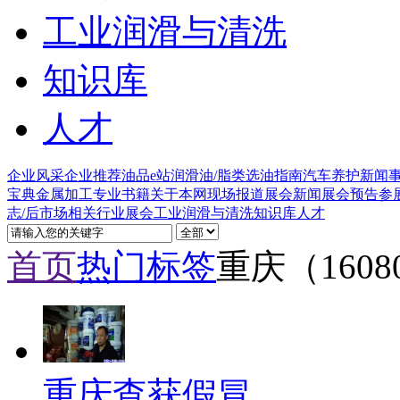
工业润滑与清洗
知识库
人才
企业风采
企业推荐
油品e站
润滑油/脂类
选油指南
汽车养护
新闻
宝典
金属加工
专业书籍
关于本网
现场报道
展会新闻
展会预告
参
志/后市场
相关行业
展会
工业润滑与清洗
知识库
人才
首页
热门标签
重庆（1608
重庆查获假冒