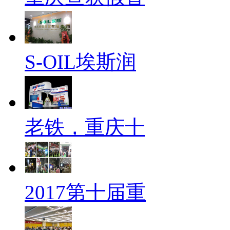
S-OIL埃斯润
老铁，重庆十
2017第十届重