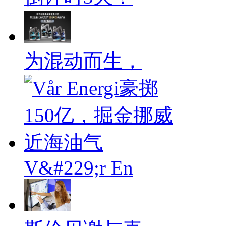
为混动而生，
V&#229;r En