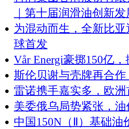
｜第十届润滑油创新发
为混动而生，全新比亚
球首发
Vår Energi豪掷15
斯伦贝谢与壳牌再合作
雷诺携手嘉实多，欧洲
美委俄乌局势紧张，油
中国150N（Ⅱ）基础油