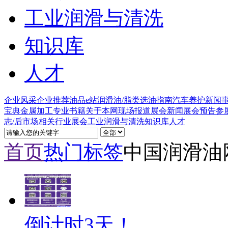
工业润滑与清洗
知识库
人才
企业风采
企业推荐
油品e站
润滑油/脂类
选油指南
汽车养护
新闻
宝典
金属加工
专业书籍
关于本网
现场报道
展会新闻
展会预告
参
志/后市场
相关行业
展会
工业润滑与清洗
知识库
人才
首页
热门标签
中国润滑油网
倒计时3天！