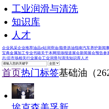
工业润滑与清洗
知识库
人才
企业风采
企业推荐
油品e站
润滑油/脂类
选油指南
汽车养护
新闻
宝典
金属加工
专业书籍
关于本网
现场报道
展会新闻
展会预告
参
志/后市场
相关行业
展会
工业润滑与清洗
知识库
人才
首页
热门标签
基础油（26
埃克森美孚新