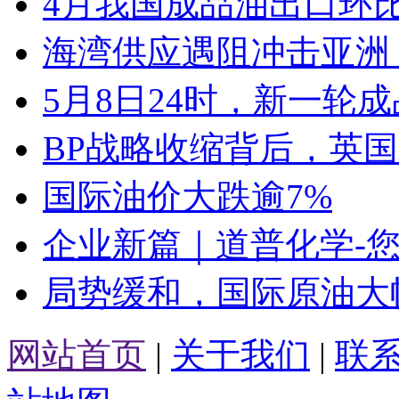
4月我国成品油出口环
海湾供应遇阻冲击亚洲
5月8日24时，新一轮
BP战略收缩背后，英
国际油价大跌逾7%
企业新篇｜道普化学-
局势缓和，国际原油大
网站首页
|
关于我们
|
联