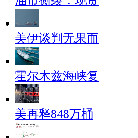
油市撕裂：现货
美伊谈判无果而
霍尔木兹海峡复
美再释848万桶