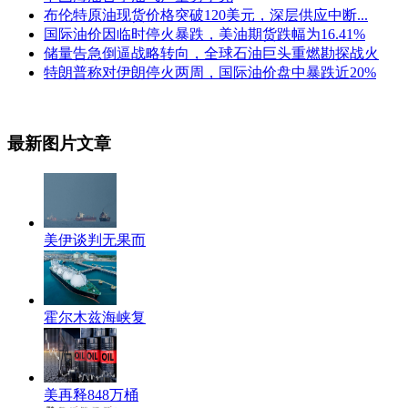
布伦特原油现货价格突破120美元，深层供应中断...
国际油价因临时停火暴跌，美油期货跌幅为16.41%
储量告急倒逼战略转向，全球石油巨头重燃勘探战火
特朗普称对伊朗停火两周，国际油价盘中暴跌近20%
最新图片文章
美伊谈判无果而
霍尔木兹海峡复
美再释848万桶