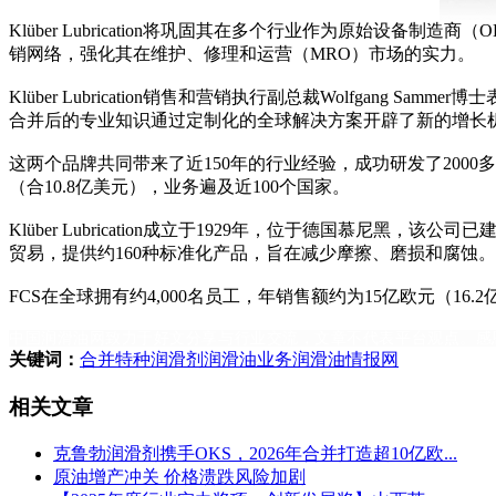
Klüber Lubrication将巩固其在多个行业作为原始设
销网络，强化其在维护、修理和运营（MRO）市场的实力
Klüber Lubrication销售和营销执行副总裁Wolfgang
合并后的专业知识通过定制化的全球解决方案开辟了新的增
这两个品牌共同带来了近150年的行业经验，成功研发了200
（合10.8亿美元），业务遍及近100个国家。
Klüber Lubrication成立于1929年，位于德国慕
贸易，提供约160种标准化产品，旨在减少摩擦、磨损和腐蚀。这两家公司均为Fre
FCS在全球拥有约4,000名员工，年销售额约为15亿欧元（
中国润滑油网致力于好文分享与行业交流，文章不代表平台观点。感
关键词：
合并
特种润滑剂
润滑油业务
润滑油情报网
相关文章
克鲁勃润滑剂携手OKS，2026年合并打造超10亿欧...
原油增产冲关 价格溃跌风险加剧