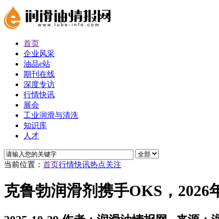
首页
企业风采
油品e站
期刊在线
深度专访
行情快讯
展会
工业润滑与清洗
知识库
人才
当前位置：
首页
行情快讯
热点关注
克鲁勃润滑剂携手OKS，202