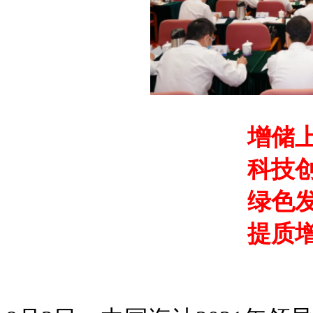
增储
科技
绿色
提质