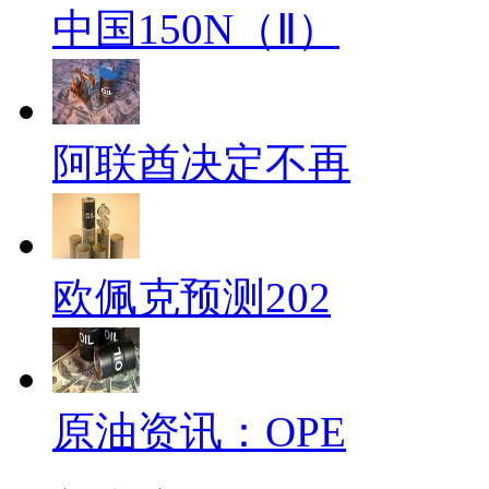
中国150N（Ⅱ）
阿联酋决定不再
欧佩克预测202
原油资讯：OPE